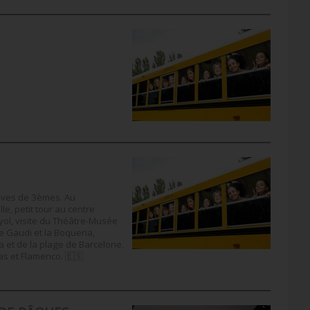
lèves de 3èmes. Au
le, petit tour au centre
yol, visite du Théâtre-Musée
re Gaudi et la Boqueria,
 et de la plage de Barcelone.
pas et Flamenco. 🇪🇸