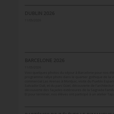
DUBLIN 2026
11/05/2026
BARCELONE 2026
11/05/2026
Voici quelques photos du séjour à Barcelone pour nos é
programme rallye photo dans le quartier gothique de la vil
commercial Las Arenas à Montjuic, visite du Pueblo Espan
Salvador Dali, et du parc Güel, découverte de l'architectu
découverte des façades extérieures de la Sagrada Familia
Et pour terminer, nos élèves ont participé à un atelier Ta