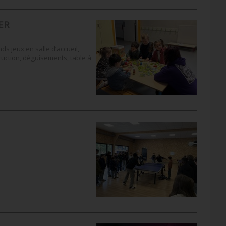
ER
 jeux en salle d’accueil,
uction, déguisements, table à