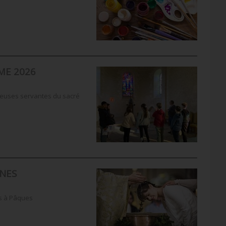
ME 2026
ieuses servantes du sacré
ÈNES
s à Pâques