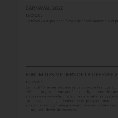
CARNAVAL 2026
13/03/2026
Carnaval 2026 pour nos élèves de l'école maternelle et pr
FORUM DES MÉTIERS DE LA DÉFENSE 2
11/02/2026
Ce mardi 10 février, nos élèves de 3e se sont rendus au 
Défense, organisé cette année à Romilly-sur-Andelle. Un
élèves de découvrir les métiers liés à la Défense, grâce à
corps d'armée, de gendarmerie et de pompiers, mais aussi
enjeux de la citoyenneté grâce aux nombreux stands prop
secourisme, devoir de mémoire...).