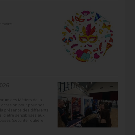
imaire.
026
forum des Métiers de la
e occasion pour pour nos
 la présence des différents
 d'être sensibilisés aux
osés (sécurité routière,