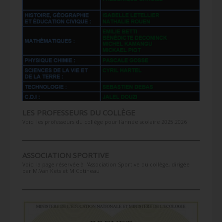
LES PROFESSEURS DU COLLÈGE
Voici les professeurs du collège pour l'année scolaire 2025.2026
ASSOCIATION SPORTIVE
Voici la page réservée à l'Association Sportive du collège, dirigée
par M.Van Kets et M.Cotineau