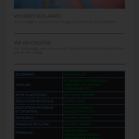
VOYAGES SCOLAIRES
Voici la page concernant les voyages scolaires de nos collégiens
VIE DU COLLÈGE
Sur cette page, vous retrouverez l'ensemble des informations liées
à la vie du collège