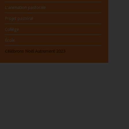
L'animation pastorale
Projet pastoral
Collège
École
Célébrons Noël Autrement 2023