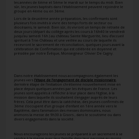
les années de 6ème et 5ème le mardi sur le temps du midi. Bien
sûr, les jeunes baptisés dans l’établissement peuvent rejoindre le
groupe en 4ème ou en 3ème.
Lors de la deuxième année préparation, les confirmants sont
plusieurs fois invités à vivre des temps forts de secteur ou
diocésains, le samedi. Bien sûr, ils vivront un temps de retraite de
deux jours (départ du collège après les cours à 16h40 le vendredi
jusqu’au samedi 16h.) au château Sainte Marguerite, lieu d’accueil
spirituel à Trie-Château et une veillée au cours de laquelle ils
recevront le sacrement de réconciliation, quelques jours avant la
célébration de Confirmation qui est célébrée en doyenné et
présidée par notre Évêque, Monseigneur Olivier De Cagny.
Dans notre établissement nous accompagnons également les
jeunes vers
l’étape de l’engagement de disciple missionnaire
,
dernière étape de l’initiation chrétienne nouvellement mise en
place depuis quelques années par les évêques de France. Les
jeunes sont appelés à réfléchir à leur place dans l’église, à la
mission dans laquelle ils souhaitent s’engager auprès de leurs
frères. Cela peut être dans la catéchèse, des jeunes confirmés de
3ème s’occupent d’un groupe d’enfant en 1ère année vers le
Baptême, dans l’animation des messes dominicales, nous
animons la messe de 9h30 à Gisors , dans le scoutisme ou dans
divers engagements dans la société.
Nous encourageons les jeunes se préparant à un sacrement à se
rendre à la messe avec leur famille dans leur paroisse au moins