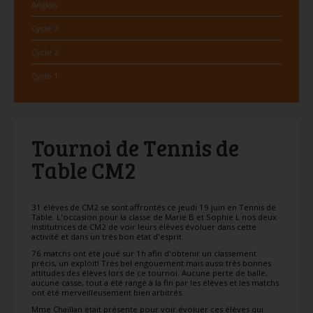
Anglais
Cycle 3
Cycle 2
Cycle 1
Tournoi de Tennis de
Table CM2
31 élèves de CM2 se sont affrontés ce jeudi 19 juin en Tennis de
Table. L'occasion pour la classe de Marie B et Sophie L nos deux
institutrices de CM2 de voir leurs élèves évoluer dans cette
activité et dans un très bon état d'esprit.
76 matchs ont été joué sur 1h afin d'obtenir un classement
précis, un exploit! Très bel engouement mais aussi très bonnes
attitudes des élèves lors de ce tournoi. Aucune perte de balle,
aucune casse, tout a été rangé à la fin par les élèves et les matchs
ont été merveilleusement bien arbitrés.
Mme Chaillan était présente pour voir évoluer ces élèves qui