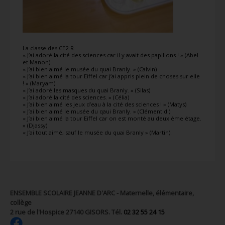
La classe des CE2 R
« J’ai adoré la cité des sciences car il y avait des papillons ! » (Abel
et Manon)
« J’ai bien aimé le musée du quai Branly. » (Calvin)
« J’ai bien aimé la tour Eiffel car j’ai appris plein de choses sur elle
! » (Maryam)
« J’ai adoré les masques du quai Branly. » (Silas)
« J’ai adoré la cité des sciences. » (Célia)
« J’ai bien aimé les jeux d’eau à la cité des sciences ! » (Matys)
« J’ai bien aimé le musée du qaui Branly. » (Clément d.)
« J’ai bien aimé la tour Eiffel car on est monté au deuxième étage.
» (Djassy)
« J’ai tout aimé, sauf le musée du quai Branly » (Martin).
ENSEMBLE SCOLAIRE JEANNE D'ARC - Maternelle, élémentaire,
collège
2 rue de l'Hospice 27140 GISORS. Tél.
02 32 55 24 15