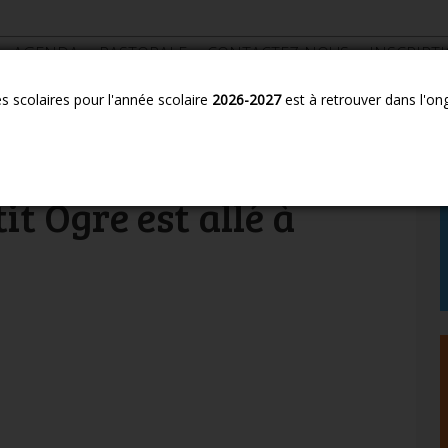
AGENDA
PASTORALE
CONTACTEZ-NOUS
INSCRIPT
es scolaires pour l'année scolaire
2026-2027
est à retrouver dans l'on
tre petit Ogre est allé à Paris
 du monde: en
t Ogre est allé à