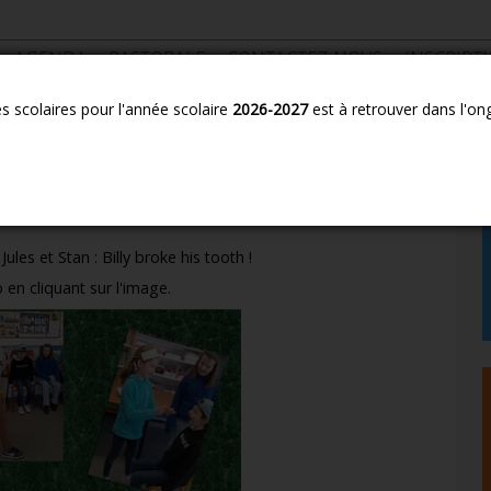
AGENDA
PASTORALE
CONTACTEZ-NOUS
INSCRIPT
es scolaires pour l'année scolaire
2026-2027
est à retrouver dans l'on
n Laprade
Jules et Stan : Billy broke his tooth !
 en cliquant sur l'image.