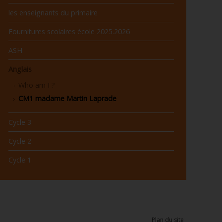
les enseignants du primaire
Fournitures scolaires école 2025.2026
ASH
Anglais
Who am I ?
CM1 madame Martin Laprade
Cycle 3
Cycle 2
Cycle 1
Plan du site