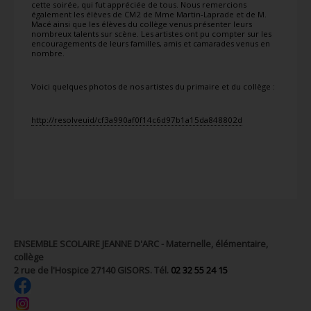
cette soirée, qui fut appréciée de tous. Nous remercions
également les élèves de CM2 de Mme Martin-Laprade et de M.
Macé ainsi que les élèves du collège venus présenter leurs
nombreux talents sur scène. Les artistes ont pu compter sur les
encouragements de leurs familles, amis et camarades venus en
nombre.
Voici quelques photos de nos artistes du primaire et du collège :
http://resolveuid/cf3a990af0f14c6d97b1a15da848802d
ENSEMBLE SCOLAIRE JEANNE D'ARC - Maternelle, élémentaire,
collège
2 rue de l'Hospice 27140 GISORS. Tél.
02 32 55 24 15