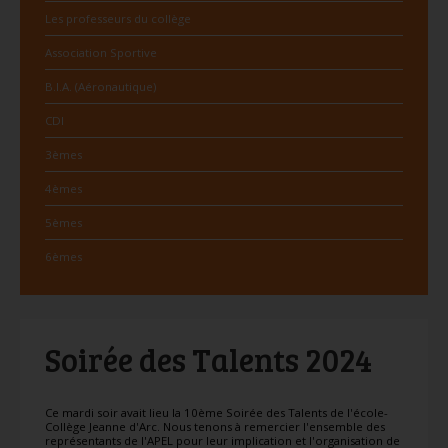
Les professeurs du collège
Association Sportive
B.I.A. (Aéronautique)
CDI
3èmes
4èmes
5èmes
6èmes
Soirée des Talents 2024
Ce mardi soir avait lieu la 10ème Soirée des Talents de l'école-
Collège Jeanne d'Arc. Nous tenons à remercier l'ensemble des
représentants de l'APEL pour leur implication et l'organisation de