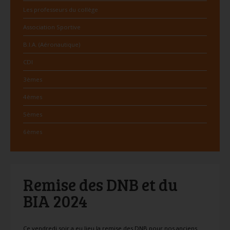
Les professeurs du collège
Association Sportive
B.I.A. (Aéronautique)
CDI
3èmes
4èmes
5èmes
6èmes
Remise des DNB et du
BIA 2024
Ce vendredi soir a eu lieu la remise des DNB pour nos anciens