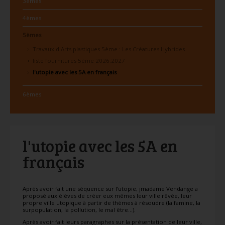
3èmes
4èmes
5èmes
Travaux d'Arts plastiques 5ème : Les Créatures Hybrides
liste fournitures 5ème 2026.2027
l'utopie avec les 5A en français
6èmes
l'utopie avec les 5A en
français
Après avoir fait une séquence sur l’utopie, jmadame Vendange a
proposé aux élèves de créer eux mêmes leur ville rêvée, leur
propre ville utopique à partir de thèmes à résoudre (la famine, la
surpopulation, la pollution, le mal être…).
Après avoir fait leurs paragraphes sur la présentation de leur ville,