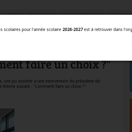
AGENDA
PASTORALE
CONTACTEZ-NOUS
INSCRIPT
es scolaires pour l'année scolaire
2026-2027
est à retrouver dans l'on
 le thème : "Comment faire un choix ?"
 Alexandre RASSAËRT
ment faire un choix ?"
, ont pu assister à une intervention du président du
e thème suivant : "Comment faire un choix ?"