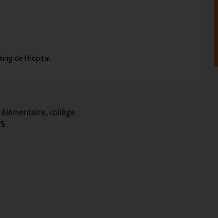
.
ing de l'hôpital.
lémentaire, collège
15