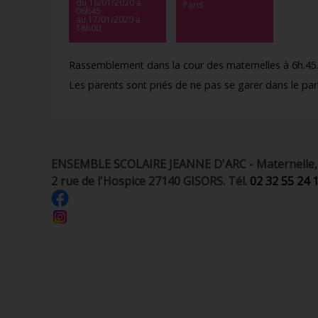
du 16/01/2020
à
Paris
06h45
au 17/01/2020
à
18h00
Rassemblement dans la cour des maternelles à 6h.45
Les parents sont priés de ne pas se garer dans le park
ENSEMBLE SCOLAIRE JEANNE D'ARC - Maternelle, é
2 rue de l'Hospice 27140 GISORS. Tél.
02 32 55 24 