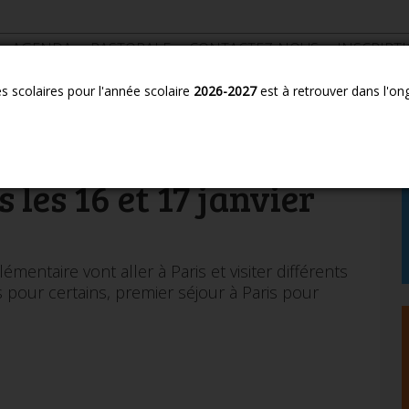
AGENDA
PASTORALE
CONTACTEZ-NOUS
INSCRIPT
es scolaires pour l'année scolaire
2026-2027
est à retrouver dans l'on
aires les 16 et 17 janvier 2020
us les élèves des
 les 16 et 17 janvier
mentaire vont aller à Paris et visiter différents
 pour certains, premier séjour à Paris pour