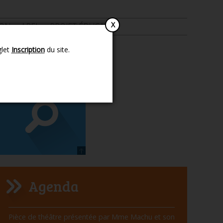
ION
APEL
PROJET ÉDUCATIF
glet
Inscription
du site.
Agenda
Navigation
Pièce de théâtre présentée par Mme Machu et son