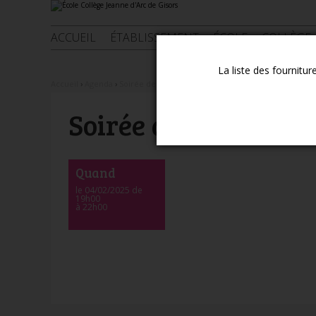
Aller
Outils
au
personnels
contenu.
|
ACCUEIL
ÉTABLISSEMENT
ÉCOLE
COLLÈGE
Aller
à
la
La liste des fournitur
navigation
Accueil
›
Agenda
›
Soirée des talents du 4 Février 2025
Soirée des talents d
Quand
le 04/02/2025
de
19h00
à 22h00