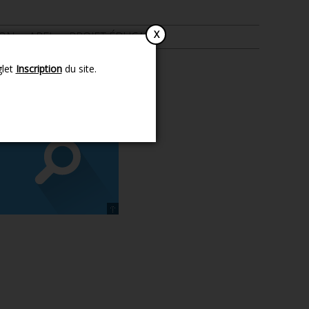
ION
APEL
PROJET ÉDUCATIF
glet
Inscription
du site.